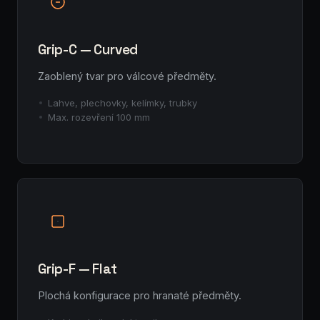
Grip-C — Curved
Zaoblený tvar pro válcové předměty.
Lahve, plechovky, kelímky, trubky
Max. rozevření 100 mm
Grip-F — Flat
Plochá konfigurace pro hranaté předměty.