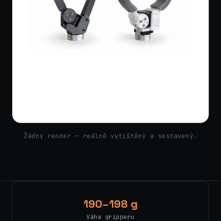
Žádný render — reálně vytištěný a sestavený.
190–198 g
Váha gripperu