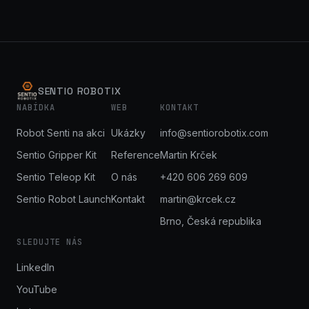
SENTIO ROBOTIX
NABÍDKA
WEB
KONTAKT
Robot Senti na akci
Ukázky
info@sentiorobotix.com
Sentio Gripper Kit
Reference
Martin Krček
Sentio Teleop Kit
O nás
+420 606 269 609
Sentio Robot Launch
Kontakt
martin@krcek.cz
Brno, Česká republika
SLEDUJTE NÁS
LinkedIn
YouTube