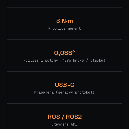
3 N·m
Kroutící moment
0,088°
Rozlišení polohy (4096 kroků / otáčku)
USB-C
Připojení (sériový protokol)
ROS / ROS2
Otevřené API