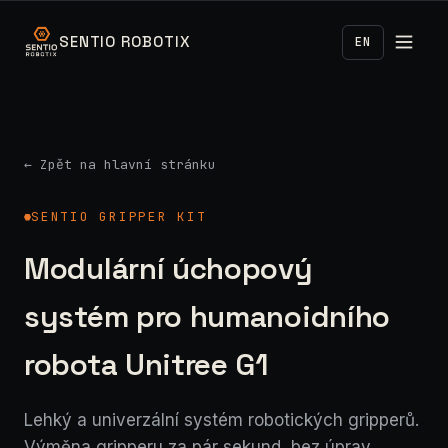
SENTIO ROBOTIX
EN
← Zpět na hlavní stránku
SENTIO GRIPPER KIT
Modulární úchopový
systém pro humanoidního
robota Unitree G1
Lehký a univerzální systém robotických gripperů.
Výměna gripperu za pár sekund, bez úprav